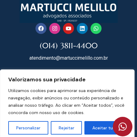
(014) 3811-4400
atendimento@martuccimelillo.com.br
Rua Dr. Rodrigues do Lago, 118
Valorizamos sua privacidade
18602-091 Centro – Botucatu – SP
Utilizamos cookies para aprimorar sua experiência de
Mapa do Site
navegação, exibir anúncios ou conteúdo personalizado e
analisar nosso tráfego. Ao clicar em “Aceitar todos”, você
concorda com nosso uso de cookies.
Martucci Melillo Advogados Associados | CNPJ 07.697.074/0001-78 | © 2024
Personalizar
Rejeitar
Aceitar tudo
Todos os direitos reservados. | Desenvolvimento:
Web Bizz Marketing Online