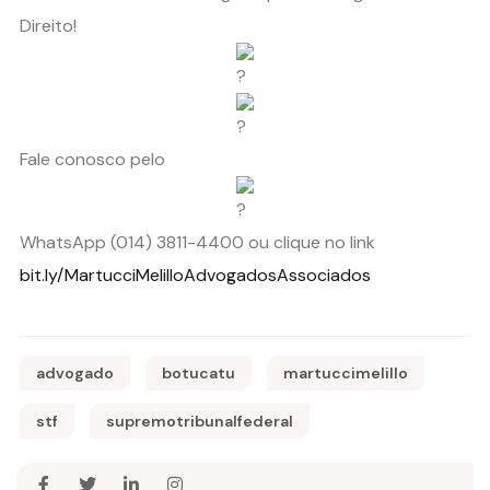
Direito!
Fale conosco pelo
WhatsApp (014) 3811-4400 ou clique no link
bit.ly/MartucciMelilloAdvogadosAssociados
advogado
botucatu
martuccimelillo
stf
supremotribunalfederal