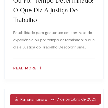
Ou Por Tempo Determinado:
O Que Diz A Justiça Do
Trabalho
Estabilidade para gestantes em contrato de
experiência ou por tempo determinado: o que
diz a Justiça do Trabalho Descobrir uma..
READ MORE
7 de outubro de 2025
Rainaramonaro
Audiência Trabalhista: