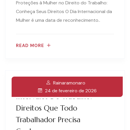
Proteções à Mulher no Direito do Trabalho:
Conheça Seus Direitos O Dia Internacional da
Mulher é uma data de reconhecimento..
READ MORE
Rainaramonaro
Descanso Semanal E
24 de fevereiro de 2026
Intervalos De Trabalho:
Direitos Que Todo
Trabalhador Precisa