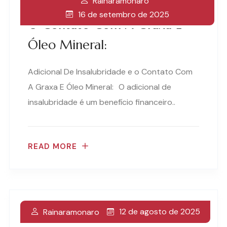
Rainaramonaro
Adicional De Insalubridade E
16 de setembro de 2025
O Contato Com A Graxa E
Óleo Mineral:
Adicional De Insalubridade e o Contato Com
A Graxa E Óleo Mineral: O adicional de
insalubridade é um benefício financeiro..
READ MORE
12 de agosto de 2025
Rainaramonaro
Direitos Dos Trabalhadores