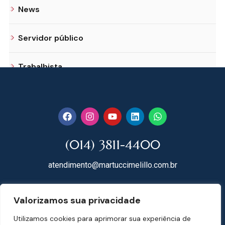
News
Servidor público
Trabalhista
(014) 3811-4400
atendimento@martuccimelillo.com.br
Rua Dr. Rodrigues do Lago, 118
Valorizamos sua privacidade
18602-091 Centro – Botucatu – SP
Utilizamos cookies para aprimorar sua experiência de
Mapa do Site