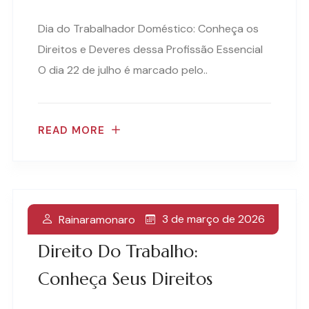
Dia do Trabalhador Doméstico: Conheça os
Direitos e Deveres dessa Profissão Essencial
O dia 22 de julho é marcado pelo..
READ MORE
3 de março de 2026
Rainaramonaro
Proteções À Mulher No
Direito Do Trabalho:
Conheça Seus Direitos