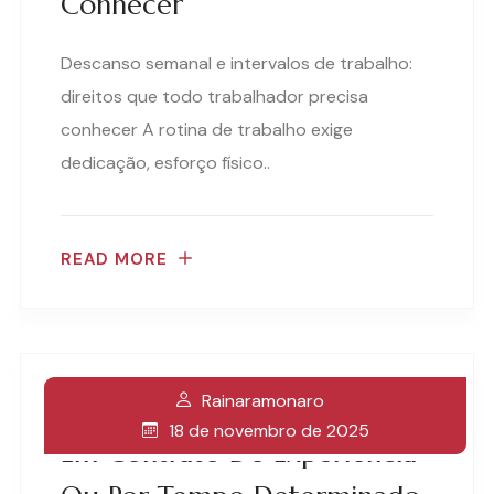
Conhecer
Descanso semanal e intervalos de trabalho:
direitos que todo trabalhador precisa
conhecer A rotina de trabalho exige
dedicação, esforço físico..
READ MORE
Rainaramonaro
Estabilidade Para Gestantes
18 de novembro de 2025
Em Contrato De Experiência