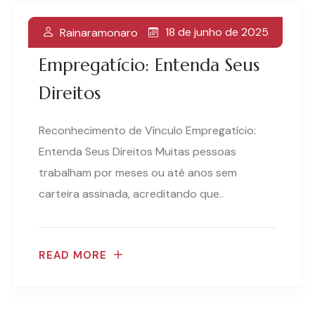
18 de junho de 2025
Rainaramonaro
Reconhecimento De Vínculo
Empregatício: Entenda Seus
Direitos
Reconhecimento de Vínculo Empregatício:
Entenda Seus Direitos Muitas pessoas
trabalham por meses ou até anos sem
carteira assinada, acreditando que..
READ MORE