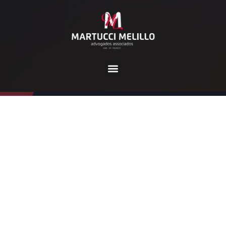
Categoria:
News
Home
News