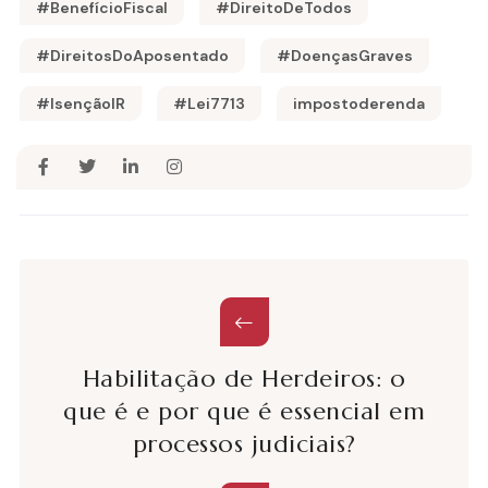
#BenefícioFiscal
#DireitoDeTodos
#DireitosDoAposentado
#DoençasGraves
#IsençãoIR
#Lei7713
impostoderenda
Habilitação de Herdeiros: o
que é e por que é essencial em
processos judiciais?