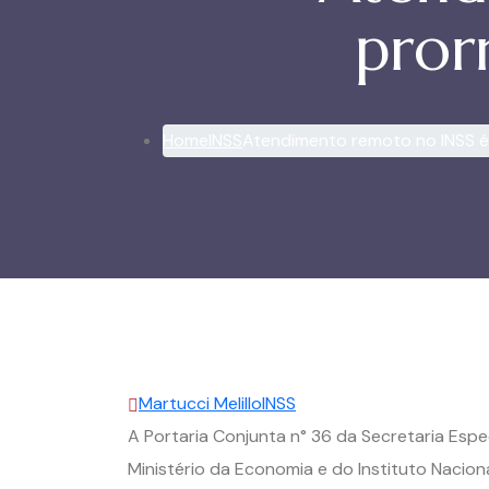
pror
Home
INSS
Atendimento remoto no INSS é
Martucci Melillo
INSS
A Portaria Conjunta n° 36 da Secretaria Espe
Ministério da Economia e do Instituto Naciona