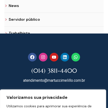
News
Servidor público
Trabalhista
(014) 3811-4400
atendimento@martuccimelillo.com.br
Rua Dr. Rodrigues do Lago, 118
Valorizamos sua privacidade
18602-091 Centro – Botucatu – SP
Utilizamos cookies para aprimorar sua experiência de