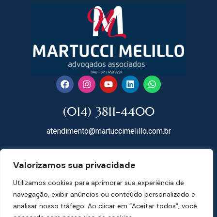
(014) 3811-4400
atendimento@martuccimelillo.com.br
Rua Dr. Rodrigues do Lago, 118
Valorizamos sua privacidade
18602-091 Centro – Botucatu – SP
Utilizamos cookies para aprimorar sua experiência de
Mapa do Site
navegação, exibir anúncios ou conteúdo personalizado e
analisar nosso tráfego. Ao clicar em “Aceitar todos”, você