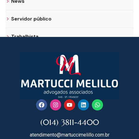
News
Servidor público
Trabalhista
(014) 3811-4400
atendimento@martuccimelillo.com.br