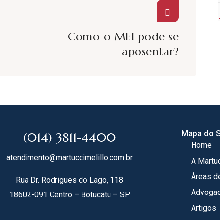
Como o MEI pode se
aposentar?
Mapa do S
(014) 3811-4400
Home
atendimento@martuccimelillo.com.br
A Martuc
Áreas d
Rua Dr. Rodrigues do Lago, 118
Advoga
18602-091 Centro – Botucatu – SP
Artigos