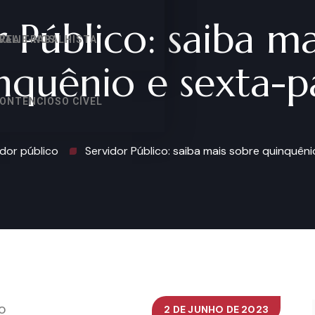
r Público: saiba ma
VALIE-NOS
REA TRABALHISTA
nquênio e sexta-p
ONTENCIOSO CÍVEL
idor público
Servidor Público: saiba mais sobre quinquên
2 DE JUNHO DE 2023
O