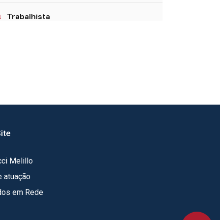
Trabalhista
ite
ci Melillo
e atuação
dos em Rede