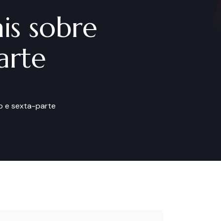
is sobre
arte
io e sexta-parte