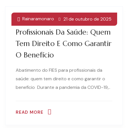
Rainaramonaro
21 de outubro de 2025
Abatimento Do FIES Para
Profissionais Da Saúde: Quem
Tem Direito E Como Garantir
O Benefício
Abatimento do FIES para profissionais da
saúde: quem tem direito e como garantir o
benefício Durante a pandemia da COVID-19,..
READ MORE