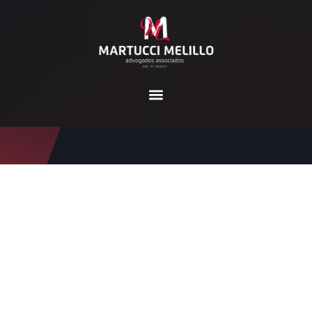
Tag:
ação judicial bancári
a
Home
ação judicial bancária