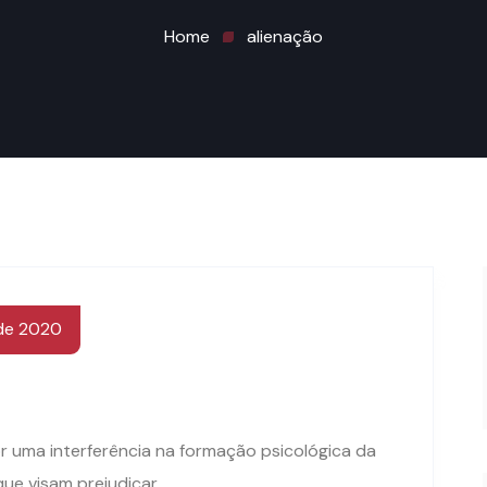
Home
alienação
e 2022
 de 2020
r uma interferência na formação psicológica da
e visam prejudicar..