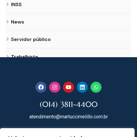
INSS
News
Servidor público
Trabalhista
(014) 3811-4400
atendimento@martuccimelillo.com.br
Rua Dr. Rodrigues do Lago, 118