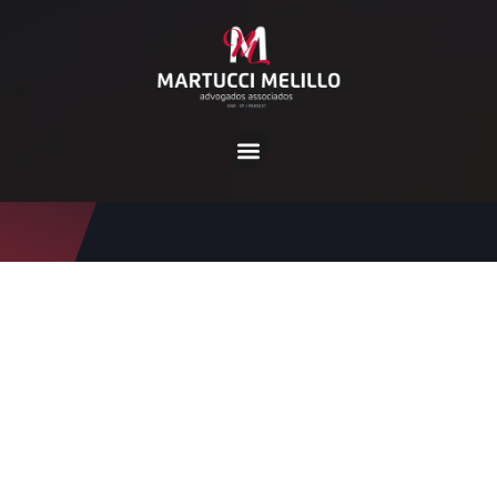
Tag:
aposentadoria domé
stica
Home
aposentadoria doméstica