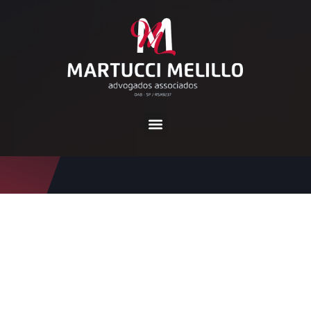
Tag:
aposentadoria híbrid
a
Home
aposentadoria híbrida