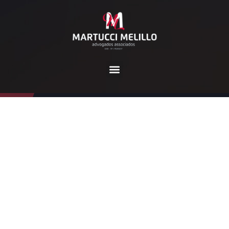
Tag:
bpc
Home
bpc