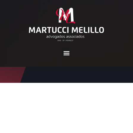
Tag:
danos causados ​​por
animais
Home
danos causados ​​por animais