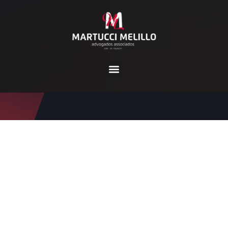
Tag:
dependente sem par
entesco
Home
dependente sem parentesco