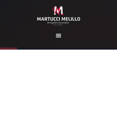
Tag:
diadoconsumidor
Home
diadoconsumidor