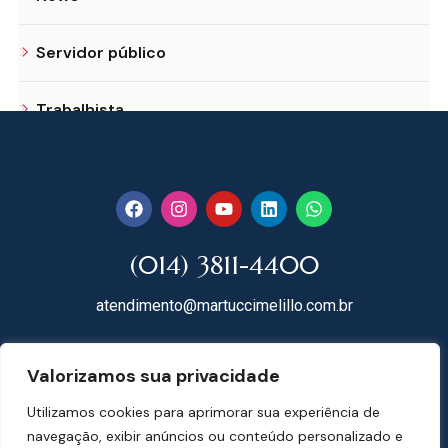
Servidor público
Trabalhista
(014) 3811-4400
atendimento@martuccimelillo.com.br
Rua Dr. Rodrigues do Lago, 118
Valorizamos sua privacidade
18602-091 Centro – Botucatu – SP
Utilizamos cookies para aprimorar sua experiência de
Mapa do Site
navegação, exibir anúncios ou conteúdo personalizado e