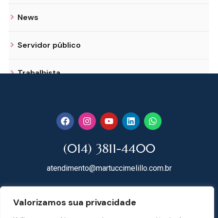
News
Servidor público
Trabalhista
(014) 3811-4400
atendimento@martuccimelillo.com.br
Rua Dr. Rodrigues do Lago, 118
Valorizamos sua privacidade
18602-091 Centro – Botucatu – SP