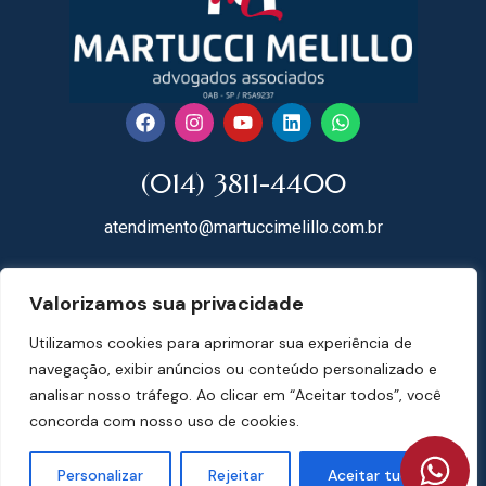
(014) 3811-4400
atendimento@martuccimelillo.com.br
Rua Dr. Rodrigues do Lago, 118
Valorizamos sua privacidade
18602-091 Centro – Botucatu – SP
Utilizamos cookies para aprimorar sua experiência de
Mapa do Site
navegação, exibir anúncios ou conteúdo personalizado e
analisar nosso tráfego. Ao clicar em “Aceitar todos”, você
concorda com nosso uso de cookies.
Martucci Melillo Advogados Associados | CNPJ 07.697.074/0001-78 | © 2024
Personalizar
Rejeitar
Aceitar tudo