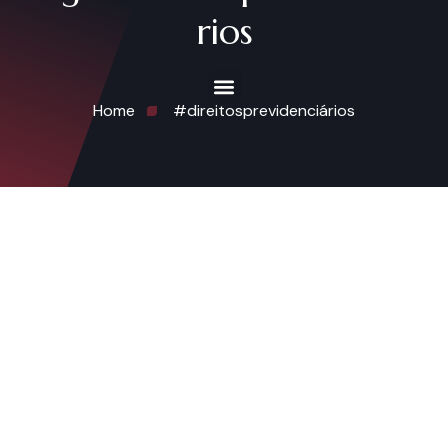
rios
Home
#direitosprevidenciários