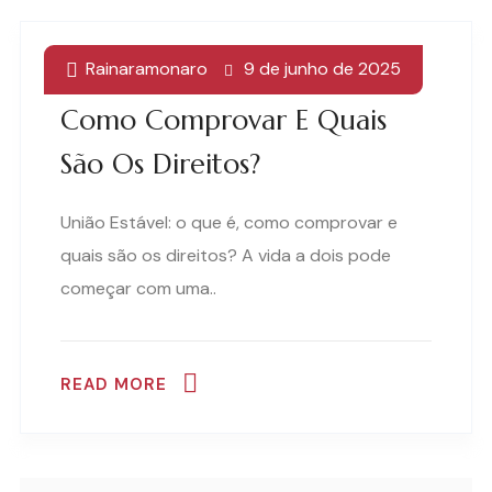
Rainaramonaro
9 de junho de 2025
União Estável: O Que É,
Como Comprovar E Quais
São Os Direitos?
União Estável: o que é, como comprovar e
quais são os direitos? A vida a dois pode
começar com uma..
READ MORE