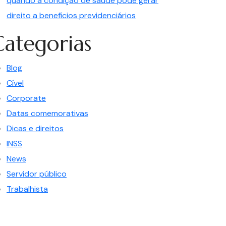
quando a condição de saúde pode gerar
direito a benefícios previdenciários
Categorias
Blog
Cível
Corporate
Datas comemorativas
Dicas e direitos
INSS
News
Servidor público
Trabalhista