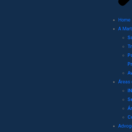
Home
A Mart
S
T
Po
P
A
Áreas 
I
S
Á
C
Advog