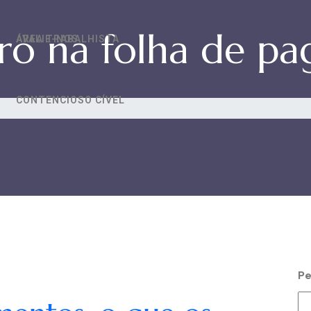
ro na folha de p
AVALIE-NOS
ÁREA TRABALHISTA
CONTENCIOSO CÍVEL
Pe