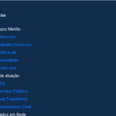
ite
ucci Melillo
obre nós
rabalhe Conosco
lítica de
rivacidade
valie-nos
de atuação
NSS
ervidor Público
rea Trabalhista
ontencioso Cível
ados em Rede