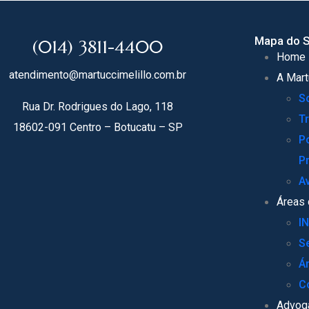
Mapa do S
(014) 3811-4400
Home
atendimento@martuccimelillo.com.br
A Mart
S
Rua Dr. Rodrigues do Lago, 118
T
18602-091 Centro – Botucatu – SP
Po
P
A
Áreas 
I
S
Á
C
Advog