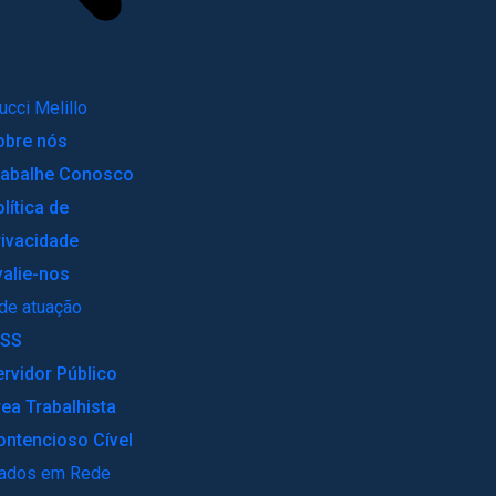
ucci Melillo
obre nós
rabalhe Conosco
lítica de
rivacidade
valie-nos
de atuação
NSS
ervidor Público
rea Trabalhista
ontencioso Cível
ados em Rede