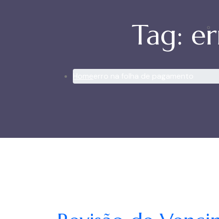
Tag:
er
Home
erro na folha de pagamento