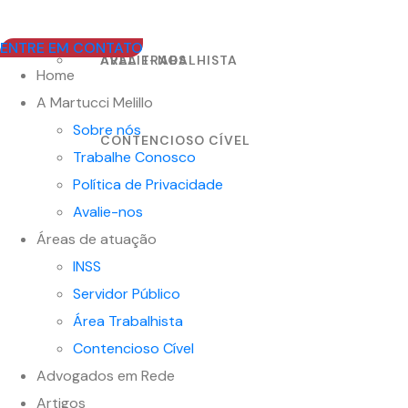
ENTRE EM CONTATO
AVALIE-NOS
ÁREA TRABALHISTA
Home
A Martucci Melillo
Sobre nós
CONTENCIOSO CÍVEL
Trabalhe Conosco
Política de Privacidade
Avalie-nos
Áreas de atuação
INSS
Servidor Público
Área Trabalhista
Contencioso Cível
Advogados em Rede
Artigos