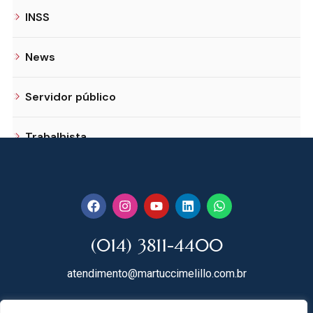
INSS
News
Servidor público
Trabalhista
(014) 3811-4400
atendimento@martuccimelillo.com.br
Rua Dr. Rodrigues do Lago, 118