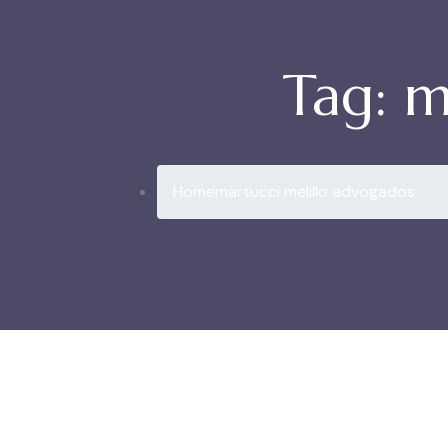
Tag:
m
Home
martucci melillo advogados