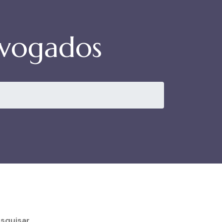
dvogados
squisar