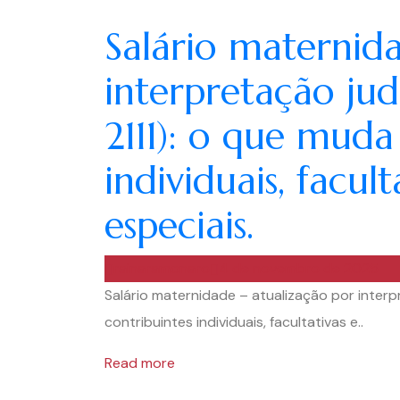
Salário maternid
interpretação judi
2111): o que muda
individuais, facul
especiais.
rainaramonaro
4 de novembro de 2025
Salário maternidade – atualização por interpr
contribuintes individuais, facultativas e..
Read more