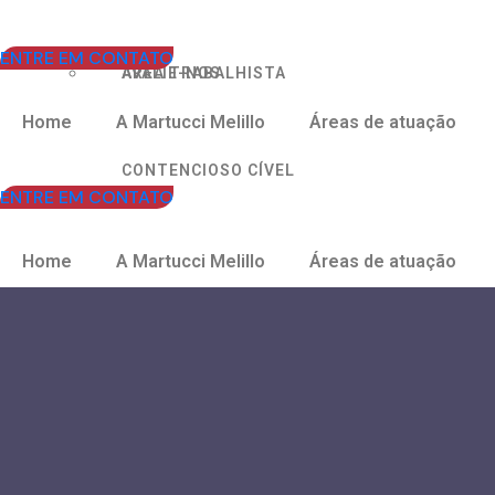
ENTRE EM CONTATO
AVALIE-NOS
ÁREA TRABALHISTA
Home
A Martucci Melillo
Áreas de atuação
CONTENCIOSO CÍVEL
ENTRE EM CONTATO
Home
A Martucci Melillo
Áreas de atuação