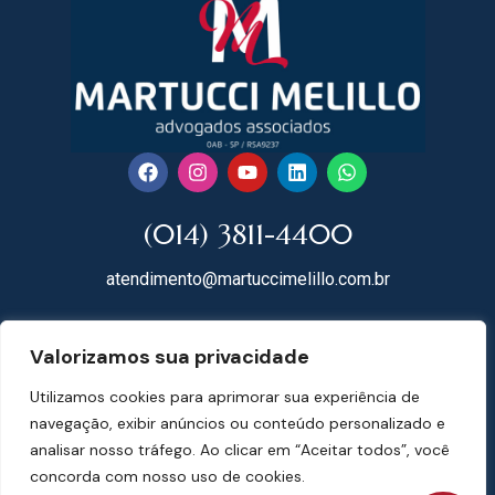
(014) 3811-4400
atendimento@martuccimelillo.com.br
Rua Dr. Rodrigues do Lago, 118
Valorizamos sua privacidade
18602-091 Centro – Botucatu – SP
Utilizamos cookies para aprimorar sua experiência de
Mapa do Site
navegação, exibir anúncios ou conteúdo personalizado e
analisar nosso tráfego. Ao clicar em “Aceitar todos”, você
concorda com nosso uso de cookies.