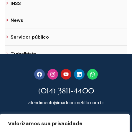
INSS
News
Servidor público
Trabalhista
(014) 3811-4400
atendimento@martuccimelillo.com.br
Rua Dr. Rodrigues do Lago, 118
Valorizamos sua privacidade
18602-091 Centro – Botucatu – SP