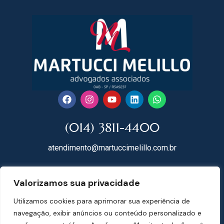
(014) 3811-4400
atendimento@martuccimelillo.com.br
Rua Dr. Rodrigues do Lago, 118
Valorizamos sua privacidade
18602-091 Centro – Botucatu – SP
Utilizamos cookies para aprimorar sua experiência de
Mapa do Site
navegação, exibir anúncios ou conteúdo personalizado e