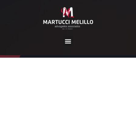
Tag:
residentes
Home
residentes