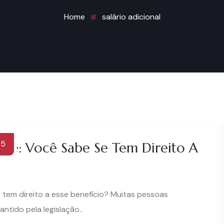
Home
salário adicional
25
ade: Você Sabe Se Tem Direito A
e tem direito a esse benefício? Muitas pessoas
tido pela legislação..