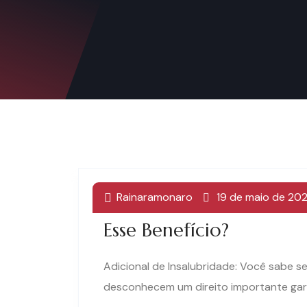
Rainaramonaro
19 de maio de 20
Adicional De Insalubrid
Esse Benefício?
Adicional de Insalubridade: Você sabe s
desconhecem um direito importante garan