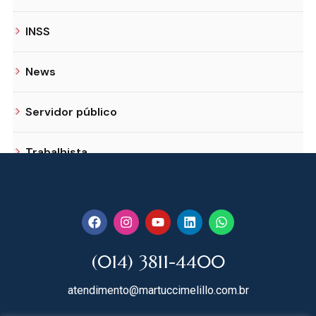
INSS
News
Servidor público
Trabalhista
(014) 3811-4400
atendimento@martuccimelillo.com.br