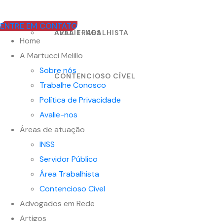
ENTRE EM CONTATO
AVALIE-NOS
ÁREA TRABALHISTA
Home
A Martucci Melillo
Sobre nós
CONTENCIOSO CÍVEL
Trabalhe Conosco
Política de Privacidade
Avalie-nos
Áreas de atuação
INSS
Servidor Público
Área Trabalhista
Contencioso Cível
Advogados em Rede
Artigos