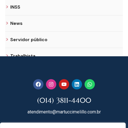
INSS
News
Servidor público
Trabalhista
(014) 3811-4400
atendimento@martuccimelillo.com.br
Rua Dr. Rodrigues do Lago, 118