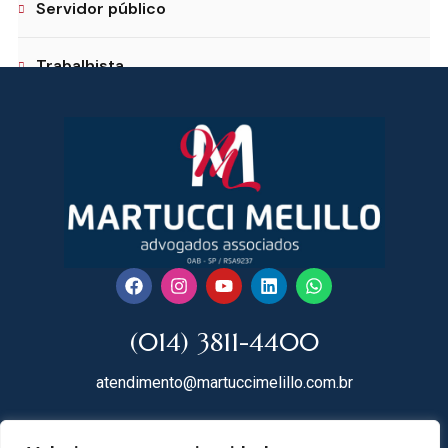
Servidor público
Trabalhista
(014) 3811-4400
atendimento@martuccimelillo.com.br
Rua Dr. Rodrigues do Lago, 118