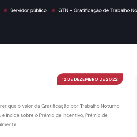
Servidor público
GTN – Gratificação de Trabalho N
12 DE DEZEMBRO DE 2022
rer que o valor da Gratificação por Trabalho Noturno
 e incida sobre o Prêmio de Incentivo, Prêmio de
almente.