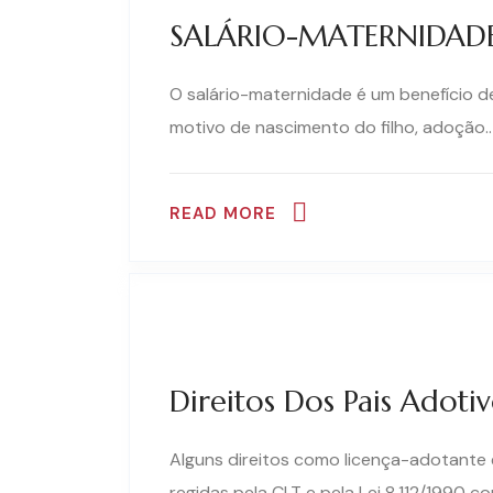
SALÁRIO-MATERNIDAD
O salário-maternidade é um benefício d
motivo de nascimento do filho, adoção..
READ MORE
Direitos Dos Pais Adoti
Alguns direitos como licença-adotante
regidas pela CLT e pela Lei 8.112/1990 c