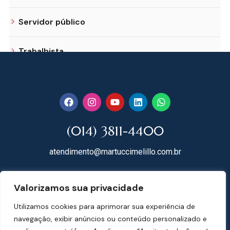
Servidor público
Trabalhista
(014) 3811-4400
atendimento@martuccimelillo.com.br
Rua Dr. Rodrigues do Lago, 118
Valorizamos sua privacidade
18602-091 Centro – Botucatu – SP
Utilizamos cookies para aprimorar sua experiência de
Mapa do Site
navegação, exibir anúncios ou conteúdo personalizado e