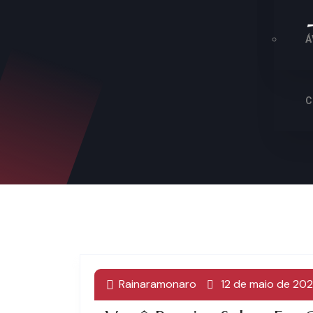
A
Á
C
Rainaramonaro
12 de maio de 20
Câncer De Pulmão E Dir