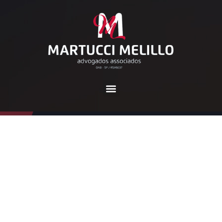
Tag:
#IRPF
Home
#IRPF