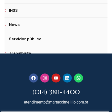
INSS
News
Servidor público
Trabalhista
(014) 3811-4400
atendimento@martuccimelillo.com.br