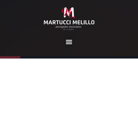
Tag:
união
Home
união