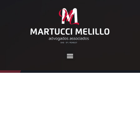
Dia:
21 de julho de 2021
Home
2021
julho
21