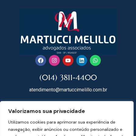
(014) 3811-4400
atendimento@martuccimelillo.com.br
Rua Dr. Rodrigues do Lago, 118
Valorizamos sua privacidade
18602-091 Centro – Botucatu – SP
Utilizamos cookies para aprimorar sua experiência de
Mapa do Site
navegação, exibir anúncios ou conteúdo personalizado e