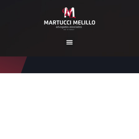
Dia:
14 de março de 202
3
Home
2023
março
14