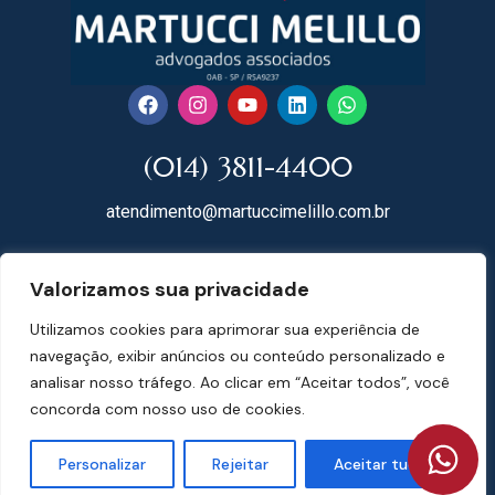
(014) 3811-4400
atendimento@martuccimelillo.com.br
Rua Dr. Rodrigues do Lago, 118
Valorizamos sua privacidade
18602-091 Centro – Botucatu – SP
Utilizamos cookies para aprimorar sua experiência de
Mapa do Site
navegação, exibir anúncios ou conteúdo personalizado e
analisar nosso tráfego. Ao clicar em “Aceitar todos”, você
concorda com nosso uso de cookies.
Martucci Melillo Advogados Associados | CNPJ 07.697.074/0001-78 | © 2024
Personalizar
Rejeitar
Aceitar tudo
Todos os direitos reservados. | Desenvolvimento:
Web Bizz Marketing Online