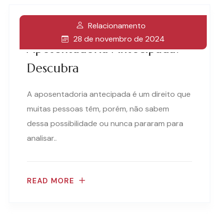
Relacionamento
Vale A Pena Optar Pela
28 de novembro de 2024
Aposentadoria Antecipada?
Descubra
A aposentadoria antecipada é um direito que
muitas pessoas têm, porém, não sabem
dessa possibilidade ou nunca pararam para
analisar..
READ MORE