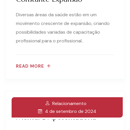
Diversas áreas da saúde estão em um
movimento crescente de expansão, criando
possibilidades variadas de capacitação
profissional para o profissional..
READ MORE
Relacionamento
A Relação Entre Saúde
4 de setembro de 2024
Mental E Aposentadoria