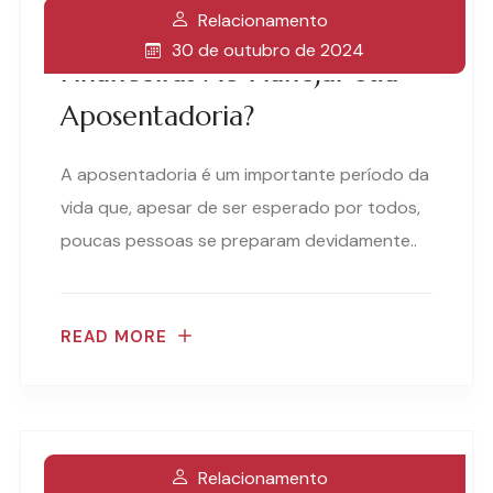
Relacionamento
Como Evitar Armadilhas
30 de outubro de 2024
Financeiras Ao Planejar Sua
Aposentadoria?
A aposentadoria é um importante período da
vida que, apesar de ser esperado por todos,
poucas pessoas se preparam devidamente..
READ MORE
Relacionamento
Benefícios Da Assessoria