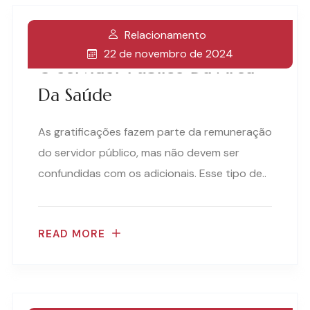
Relacionamento
Gratificações: Impactos Para
22 de novembro de 2024
O Servidor Público Da Área
Da Saúde
As gratificações fazem parte da remuneração
do servidor público, mas não devem ser
confundidas com os adicionais. Esse tipo de..
READ MORE