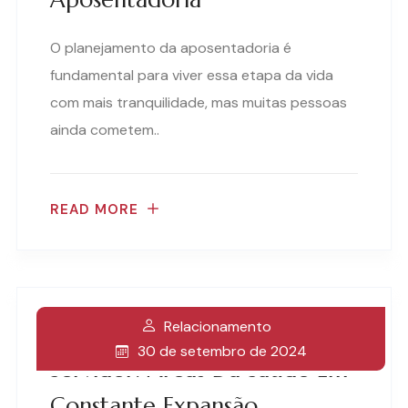
O planejamento da aposentadoria é
fundamental para viver essa etapa da vida
com mais tranquilidade, mas muitas pessoas
ainda cometem..
READ MORE
Relacionamento
Capacitação Do Enfermeiro
30 de setembro de 2024
Servidor: Áreas Da Saúde Em
Constante Expansão