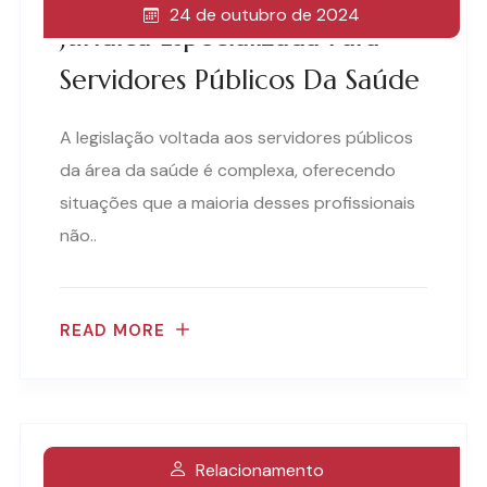
24 de outubro de 2024
Jurídica Especializada Para
Servidores Públicos Da Saúde
A legislação voltada aos servidores públicos
da área da saúde é complexa, oferecendo
situações que a maioria desses profissionais
não..
READ MORE
Relacionamento
Guia Completo Da