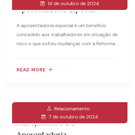
14 de outubro de 2024
Aposentadoria Especial
A aposentadoria especial é um benefício
concedido aos trabalhadores em situação de
risco e que sofreu mudanças com a Reforma..
READ MORE
Relacionamento
5 Principais Erros No
7 de outubro de 2024
Planejamento Da
Aposentadoria