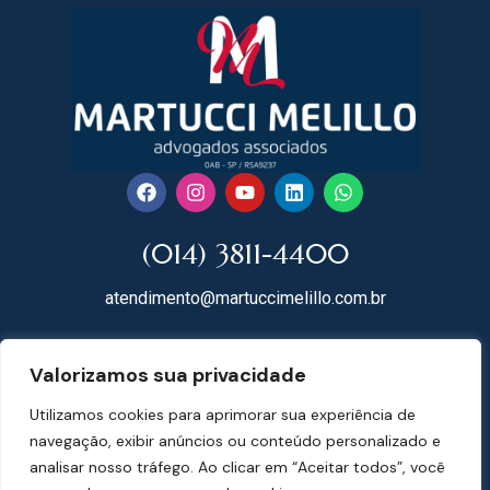
(014) 3811-4400
atendimento@martuccimelillo.com.br
Rua Dr. Rodrigues do Lago, 118
Valorizamos sua privacidade
18602-091 Centro – Botucatu – SP
Utilizamos cookies para aprimorar sua experiência de
Mapa do Site
navegação, exibir anúncios ou conteúdo personalizado e
analisar nosso tráfego. Ao clicar em “Aceitar todos”, você